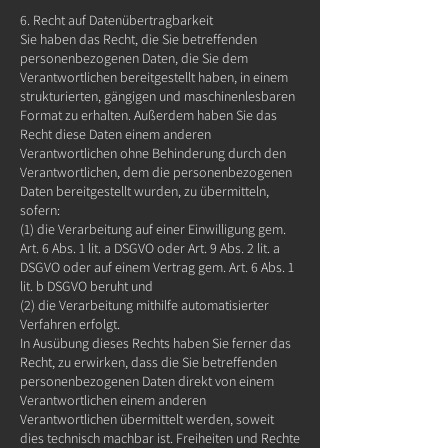
6. Recht auf Datenübertragbarkeit
Sie haben das Recht, die Sie betreffenden
personenbezogenen Daten, die Sie dem
Verantwortlichen bereitgestellt haben, in einem
strukturierten, gängigen und maschinenlesbaren
Format zu erhalten. Außerdem haben Sie das
Recht diese Daten einem anderen
Verantwortlichen ohne Behinderung durch den
Verantwortlichen, dem die personenbezogenen
Daten bereitgestellt wurden, zu übermitteln,
sofern:
(1) die Verarbeitung auf einer Einwilligung gem.
Art. 6 Abs. 1 lit. a DSGVO oder Art. 9 Abs. 2 lit. a
DSGVO oder auf einem Vertrag gem. Art. 6 Abs. 1
lit. b DSGVO beruht und
(2) die Verarbeitung mithilfe automatisierter
Verfahren erfolgt.
In Ausübung dieses Rechts haben Sie ferner das
Recht, zu erwirken, dass die Sie betreffenden
personenbezogenen Daten direkt von einem
Verantwortlichen einem anderen
Verantwortlichen übermittelt werden, soweit
dies technisch machbar ist. Freiheiten und Rechte