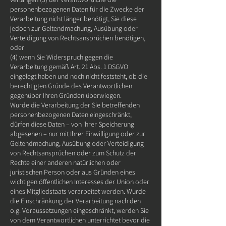
personenbezogenen Daten für die Zwecke der
Verarbeitung nicht länger benötigt, Sie diese
jedoch zur Geltendmachung, Ausübung oder
Verteidigung von Rechtsansprüchen benötigen,
oder
(4) wenn Sie Widerspruch gegen die
Verarbeitung gemäß Art. 21 Abs. 1 DSGVO
eingelegt haben und noch nicht feststeht, ob die
berechtigten Gründe des Verantwortlichen
gegenüber Ihren Gründen überwiegen.
Wurde die Verarbeitung der Sie betreffenden
personenbezogenen Daten eingeschränkt,
dürfen diese Daten – von ihrer Speicherung
abgesehen – nur mit Ihrer Einwilligung oder zur
Geltendmachung, Ausübung oder Verteidigung
von Rechtsansprüchen oder zum Schutz der
Rechte einer anderen natürlichen oder
juristischen Person oder aus Gründen eines
wichtigen öffentlichen Interesses der Union oder
eines Mitgliedstaats verarbeitet werden. Wurde
die Einschränkung der Verarbeitung nach den
o.g. Voraussetzungen eingeschränkt, werden Sie
von dem Verantwortlichen unterrichtet bevor die