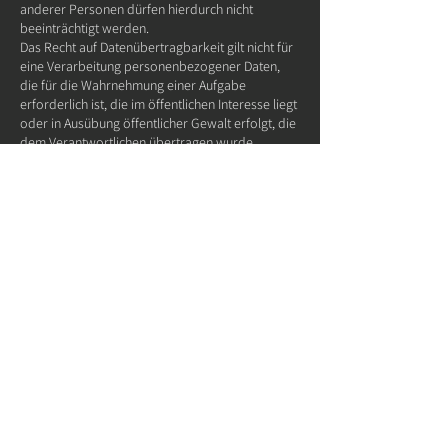
anderer Personen dürfen hierdurch nicht
beeinträchtigt werden.
Das Recht auf Datenübertragbarkeit gilt nicht für
eine Verarbeitung personenbezogener Daten,
die für die Wahrnehmung einer Aufgabe
erforderlich ist, die im öffentlichen Interesse liegt
oder in Ausübung öffentlicher Gewalt erfolgt, die
dem Verantwortlichen übertragen wurde.
7. Widerspruchsrecht
Sie haben das Recht, aus Gründen, die sich aus
ihrer besonderen Situation ergeben, jederzeit
gegen die Verarbeitung der Sie betreffenden
personenbezogenen Daten, die aufgrund von Art.
6 Abs. 1 lit. e oder f DSGVO erfolgt, Widerspruch
einzulegen.
Der Verantwortliche verarbeitet die Sie
betreffenden personenbezogenen Daten nicht
mehr, es sei denn, er kann zwingende
schutzwürdige Gründe für die Verarbeitung
nachweisen, die Ihre Interessen, Rechte und
Freiheiten überwiegen, oder die Verarbeitung
dient der Geltendmachung, Ausübung oder
Verteidigung von Rechtsansprüchen. Werden die