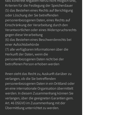
falls konkrete Angaben hierzu nicht möglich sind,
Kriterien für die Festlegung der Speicherdauer
(5) das Bestehen eines Rechts auf Berichtigung
oder Löschung der Sie betreffenden
personenbezogenen Daten, eines Rechts auf
Einschränkung der Verarbeitung durch den
Verantwortlichen oder eines Widerspruchsrechts
gegen diese Verarbeitung
(6) das Bestehen eines Beschwerderechts bei
einer Aufsichtsbehörde
(7) alle verfügbaren Informationen über die
Herkunft der Daten, wenn die
personenbezogenen Daten nicht bei der
betroffenen Person erhoben werden
Ihnen steht das Recht zu, Auskunft darüber zu
verlangen, ob die Sie betreffenden
personenbezogenen Daten in ein Drittland oder
an eine internationale Organisation übermittelt
werden. In diesem Zusammenhang können Sie
verlangen, über die geeigneten Garantien gem.
Art. 46 DSGVO im Zusammenhang mit der
Übermittlung unterrichtet zu werden.