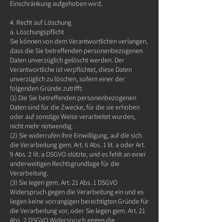
Einschränkung aufgehoben wird.
4. Recht auf Löschung
a. Löschungspflicht
Sie können von dem Verantwortlichen verlangen,
dass die Sie betreffenden personenbezogenen
Daten unverzüglich gelöscht werden. Der
Verantwortliche ist verpflichtet, diese Daten
unverzüglich zu löschen, sofern einer der
folgenden Gründe zutrifft:
(1) Die Sie betreffenden personenbezogenen
Daten sind für die Zwecke, für die sie erhoben
oder auf sonstige Weise verarbeitet wurden,
nicht mehr notwendig.
(2) Sie widerrufen Ihre Einwilligung, auf die sich
die Verarbeitung gem. Art. 6 Abs. 1 lit. a oder Art.
9 Abs. 2 lit. a DSGVO stützte, und es fehlt an einer
anderweitigen Rechtsgrundlage für die
Verarbeitung.
(3) Sie legen gem. Art. 21 Abs. 1 DSGVO
Widerspruch gegen die Verarbeitung ein und es
liegen keine vorrangigen berechtigten Gründe für
die Verarbeitung vor, oder Sie legen gem. Art. 21
Abs. 2 DSGVO Widerspruch gegen die