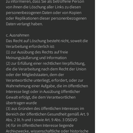
zu informieren, dass Sie als betroffene Person
von ihnen die Löschung aller Links zu diesen
personenbezogenen Daten oder von Kopien
oder Replikationen dieser personenbezogenen
Daten verlangt haben.
c. Ausnahmen
Das Recht auf Löschung besteht nicht, soweit die
Verarbeitung erforderlich ist:
(1) zur Ausübung des Rechts auf freie
Meinungsäußerung und Information
(2) zur Erfüllung einer rechtlichen Verpflichtung,
die die Verarbeitung nach dem Recht der Union
oder der Mitgliedstaaten, dem der
Verantwortliche unterliegt, erfordert, oder zur
Wahrnehmung einer Aufgabe, die im öffentlichen
Interesse liegt oder in Ausübung öffentlicher
Gewalt erfolgt, die dem Verantwortlichen
übertragen wurde
(3) aus Gründen des öffentlichen Interesses im
Bereich der öffentlichen Gesundheit gemäß Art. 9
Abs. 2 lit. h und i sowie Art. 9 Abs. 3 DSGVO
(4) für im öffentlichen Interesse liegende
Archivzwecke, wissenschaftliche oder historische