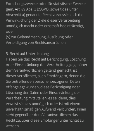
Forschungszwecke oder für statistische Zwecke
gem. Art. 89 Abs. 1 DSGVO, soweit das unter
Abschnitt a) genannte Recht voraussichtlich die
Verwirklichung der Ziele dieser Verarbeitung
unmöglich macht oder ernsthaft beeinträchtigt,
oder
(5) zur Geltendmachung, Ausübung oder
Verteidigung von Rechtsansprüchen.
5. Recht auf Unterrichtung
Haben Sie das Recht auf Berichtigung, Löschung
oder Einschränkung der Verarbeitung gegenüber
dem Verantwortlichen geltend gemacht, ist
dieser verpflichtet, allen Empfängern, denen die
Sie betreffenden personenbezogenen Daten
offengelegt wurden, diese Berichtigung oder
Löschung der Daten oder Einschränkung der
Verarbeitung mitzuteilen, es sei denn, dies
erweist sich als unmöglich oder ist mit einem
unverhältnismäßigen Aufwand verbunden. Ihnen
steht gegenüber dem Verantwortlichen das
Recht zu, über diese Empfänger unterrichtet zu
werden.