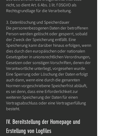
nicht, so dient Art. 6 Abs. 1 lit. f DSGVO als
Rechtsgrundlage für die Verarbeitung.
3. Datenlöschung und Speicherdauer
Die personenbezogenen Daten der betroffenen
Person werden gelöscht oder gesperrt, sobald
der Zweck der Speicherung entfällt. Eine
Speicherung kann darüber hinaus erfolgen, wenn
dies durch den europäischen oder nationalen
Gesetzgeber in unionsrechtlichen Verordnungen,
Gesetzen oder sonstigen Vorschriften, denen der
Verantwortliche unterliegt, vorgesehen wurde.
Eine Sperrung oder Löschung der Daten erfolgt
auch dann, wenn eine durch die genannten
Normen vorgeschriebene Speicherfrist abläuft,
es sei denn, dass eine Erforderlichkeit zur
weiteren Speicherung der Daten für einen
Vertragsabschluss oder eine Vertragserfüllung
besteht.
IV. Bereitstellung der Homepage und
Erstellung von Logfiles