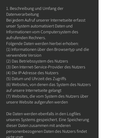
1. Beschreibung und Umfang der
Datenverarbeitung
Bei jedem Aufruf unserer Internetseite erfasst
unser System automatisiert Daten und
Informationen vom Computersystem des
aufrufenden Rechners.
Folgende Daten werden hierbei erhoben:
(1) Informationen über den Browsertyp und die
verwendete Version
(2) Das Betriebssystem des Nutzers
(3) Den Internet-Service-Provider des Nutzers
(4) Die IP-Adresse des Nutzers
(5) Datum und Uhrzeit des Zugriffs
(6) Websites, von denen das System des Nutzers
auf unsere Internetseite gelangt
(7) Websites, die vom System des Nutzers über
unsere Website aufgerufen werden
Die Daten werden ebenfalls in den Logfiles
unseres Systems gespeichert. Eine Speicherung
dieser Daten zusammen mit anderen
personenbezogenen Daten des Nutzers findet
nicht statt.