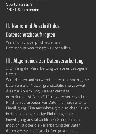
Sportplatzstr. 9
77971 Schmieheim
II. Name und Anschrift des
Datenschutzbeauftragten
Wir sind nicht verpflichtet, einen
Datenschutzbeauftragten zu bestellen.
III. Allgemeines zur Datenverarbeitung
1. Umfang der Verarbeitung personenbezogener
Daten
Wir erheben und verwenden personenbezogene
Daten unserer Nutzer grundsätzlich nur, soweit
dies zur Abwicklung unserer Verträge
erforderlich ist. Nach Erfüllung der vertraglichen
Pflichten verarbeiten wir Daten nur nach erteilter
Einwilligung. Eine Ausnahme gilt in solchen Fällen,
in denen eine vorherige Einholung einer
Einwilligung aus tatsächlichen Gründen nicht
möglich ist oder die Verarbeitung der Daten
durch gesetzliche Vorschriften gestattet ist.