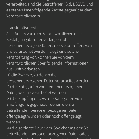
verarbeitet, sind Sie Betroffener i.S.d. DSGVO und
es stehen Ihnen folgende Rechte gegenüber dem
Verantwortlichen zu:
1. Auskunftsrecht
Sie können von dem Verantwortlichen eine
Bestätigung darüber verlangen, ob
personenbezogene Daten, die Sie betreffen, von
uns verarbeitet werden. Liegt eine solche
Verarbeitung vor, können Sie von dem
Verantwortlichen über folgende Informationen
Auskunft verlangen:
(1) die Zwecke, zu denen die
personenbezogenen Daten verarbeitet werden
(2) die Kategorien von personenbezogenen
Daten, welche verarbeitet werden
(3) die Empfänger bzw. die Kategorien von
Empfängern, gegenüber denen die Sie
betreffenden personenbezogenen Daten
offengelegt wurden oder noch offengelegt
werden
(4) die geplante Dauer der Speicherung der Sie
betreffenden personenbezogenen Daten oder,